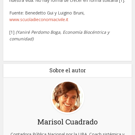
nuestra vida. No hay forma de crecer en forma solitaria [1].
Fuente: Benedetto Gui y Luigino Bruni,
www.scuoladieconomiacivile.it
[1]
(Yaniré Perdomo Boga, Economía Biocéntrica y
comunidad)
Sobre el autor
Marisol Cuadrado
Contadora Pública Nacional por la UBA. Coach sistémica y