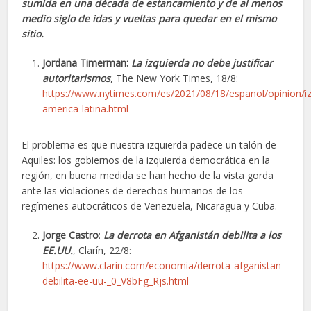
sumida en una década de estancamiento y de al menos
medio siglo de idas y vueltas para quedar en el mismo
sitio.
Jordana Timerman:
La izquierda no debe justificar
autoritarismos
, The New York Times, 18/8:
https://www.nytimes.com/es/2021/08/18/espanol/opinion/iz
america-latina.html
El problema es que nuestra izquierda padece un talón de
Aquiles: los gobiernos de la izquierda democrática en la
región, en buena medida se han hecho de la vista gorda
ante las violaciones de derechos humanos de los
regímenes autocráticos de Venezuela, Nicaragua y Cuba.
Jorge Castro
:
La derrota en Afganistán debilita a los
EE.UU.
, Clarín, 22/8:
https://www.clarin.com/economia/derrota-afganistan-
debilita-ee-uu-_0_V8bFg_Rjs.html