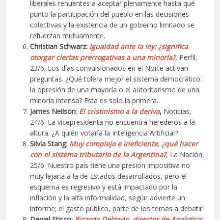
liberales renuentes a aceptar plenamente hasta qué
punto la participación del pueblo en las decisiones
colectivas y la existencia de un gobierno limitado se
refuerzan mutuamente.
Christian Schwarz:
Igualdad ante la ley: ¿significa
otorgar ciertas prerrogativas a una minoría?
,
Perfil,
23/6. Los días convulsionados en el Norte activan
preguntas. ¿Qué tolera mejor el sistema democrático:
la opresión de una mayoría o el autoritarismo de una
minoría intensa? Esta es solo la primera.
James Neilson
:
El cristinismo a la deriva
,
Noticias,
24/6. La vicepresidenta no encuentra herederos a la
altura. ¿A quién votaría la Inteligencia Artificial?
Silvia Stang:
Muy complejo e ineficiente, ¿qué hacer
con el sistema tributario de la Argentina?
, La Nación,
25/6. Nuestro país tiene una presión impositiva no
muy lejana a la de Estados desarrollados, pero el
esquema es regresivo y está impactado por la
inflación y la alta informalidad, según advierte un
informe; el gasto público, parte de los temas a debatir.
Daniel Sticco:
Ricardo Delgado, director de Analytica: