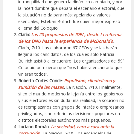
intranquilidad que genera la dinámica cambiaria, y por
la incertidumbre que depara el escenario electoral, que
la situación no da para más; apelando a valores
esenciales, Esteban Bullrich fue quien mejor expresó
el lema del Coloquio.
Clarín:
Las 20 propuestas de IDEA, desde la reforma
de los DNU hasta la experiencia de McDonald’s
,
Clarín, 7/10. Las elaboraron 67 CEOs y se las harán
llegar a los candidatos, de los cuales solo Patricia
Bullrich asistió al encuentro. Los organizadores del 59º
Coloquio admitieron que “nos hubiera encantado que
vinieran todos”.
Roberto Cortés Conde
:
Populismo, clientelismo y
sumisión de las masas
,
La Nación, 7/10. Finalmente,
si en el mundo moderno la lejanía entre los gobiernos
y sus electores es sin duda una realidad, la solución no
es reemplazarlos con grupos de interés o empresarios
privilegiados, sino referir las decisiones populares en
distritos electorales autónomos más pequeños.
Luciano Román
:
La sociedad, cara a cara ante la
corrupción
,
La Nación, 5/10. Los escándalos de