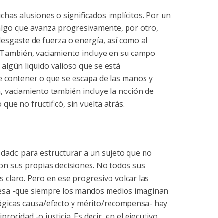
has alusiones o significados implícitos. Por un
 algo que avanza progresivamente, por otro,
 desgaste de fuerza o energía, así como al
l. También, vaciamiento incluye en su campo
algún liquido valioso que se está
e contener o que se escapa de las manos y
 vaciamiento también incluye la noción de
 que no fructificó, sin vuelta atrás.
 dado para estructurar a un sujeto que no
on sus propias decisiones. No todos sus
s claro. Pero en ese progresivo volcar las
resa -que siempre los mandos medios imaginan
ógicas causa/efecto y mérito/recompensa- hay
rocidad -o justicia. Es decir, en el ejecutivo