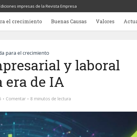
Ediciones impresas de la Revista Empresa
ra el crecimiento
Buenas Causas
Valores
Actu
a para el crecimiento
resarial y laboral
a era de IA
5
Comentar
8 minutos de lectura