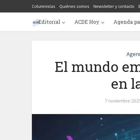
Columnistas
Quiénes somos
Newsletter y contacto
Editorial
ACDE Hoy
Agenda pa
Agend
El mundo emp
en l
7 noviembre 202