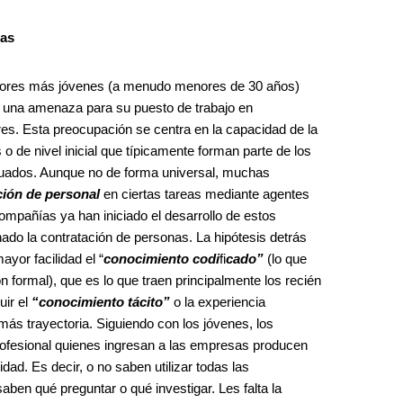
das
jadores más jóvenes (a menudo menores de 30 años)
 una amenaza para su puesto de trabajo en
s. Esta preocupación se centra en la capacidad de la
 o de nivel inicial que típicamente forman parte de los
duados. Aunque no de forma universal, muchas
ución de personal
en ciertas tareas mediante agentes
ompañías ya han iniciado el desarrollo de estos
ado la contratación de personas. La hipótesis detrás
yor facilidad el “
conocimiento codi
fi
cado”
(lo que
n formal), que es lo que traen principalmente los recién
uir el
“conocimiento tácito”
o la experiencia
ás trayectoria. Siguiendo con los jóvenes, los
profesional quienes ingresan a las empresas producen
ad. Es decir, o no saben utilizar todas las
aben qué preguntar o qué investigar. Les falta la