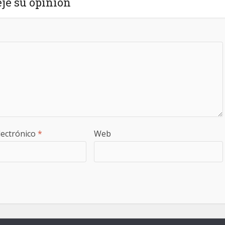
je su opinión
lectrónico
*
Web