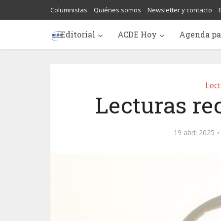
Columnistas
Quiénes somos
Newsletter y contacto
Editorial
ACDE Hoy
Agenda pa
Lec
Lecturas r
19 abril 2025