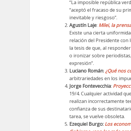
“La imposible república verd
“aceptó el fracaso de su pri
inevitable y riesgoso”.
Agustín Laje
:
Milei, la prens
Existe una cierta uniformida
relación del Presidente con
la tesis de que, al responder
o ironizar sobre periodistas
expresión”.
Luciano Román
:
¿Qué nos co
arbitrariedades en los imp
Jorge Fontevecchia
:
Proyecci
19/4. Cualquier actividad q
realizan incorrectamente te
confianza de sus destinatari
tarea, se vuelve obsoleta.
Ezequiel Burgo:
Los economi