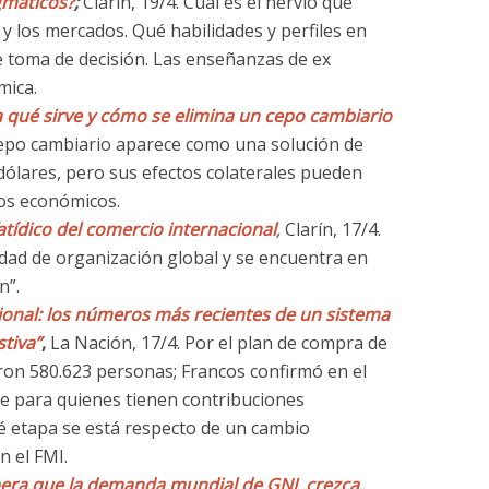
gmáticos?
;
Clarín, 19/4. Cuál es el nervio que
y los mercados. Qué habilidades y perfiles en
 toma de decisión. Las enseñanzas de ex
mica.
a qué sirve y cómo se elimina un cepo cambiario
 cepo cambiario aparece como una solución de
 dólares, pero sus efectos colaterales pueden
ios económicos.
fatídico del comercio internacional
,
Clarín, 17/4.
idad de organización global y se encuentra en
n”.
ional: los números más recientes de un sistema
stiva”
,
La Nación, 17/4. Por el plan de compra de
aron 580.623 personas; Francos confirmó en el
 para quienes tienen contribuciones
ué etapa se está respecto de un cambio
 el FMI.
pera que la demanda mundial de GNL crezca