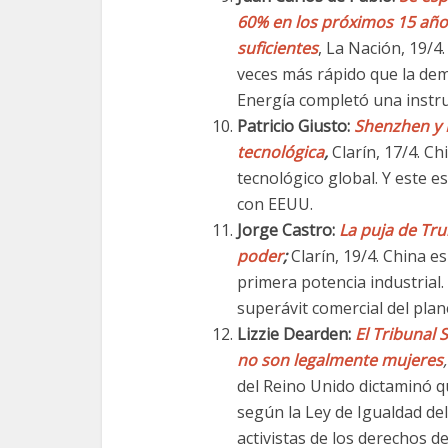
60% en los próximos 15 año
suficientes
, La Nación, 19/4
veces más rápido que la dem
Energía completó una instru
Patricio Giusto:
Shenzhen y 
tecnológica
,
Clarín, 17/4. C
tecnológico global. Y este e
con EEUU.
Jorge Castro:
La puja de Tru
poder
;
Clarín, 19/4. China e
primera potencia industrial
superávit comercial del plane
Lizzie Dearden:
El Tribunal 
no son legalmente mujeres
del Reino Unido dictaminó qu
según la Ley de Igualdad del
activistas de los derechos d