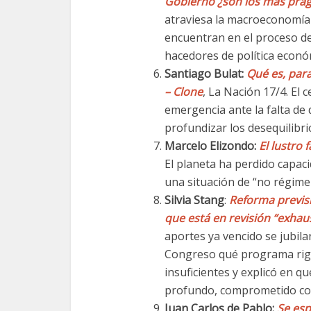
Gobierno ¿son los más pra
atraviesa la macroeconomía 
encuentran en el proceso de
hacedores de política econó
Santiago Bulat:
Qué es, par
– Clone
, La Nación 17/4. El
emergencia ante la falta de
profundizar los desequilibr
Marcelo Elizondo:
El lustro 
El planeta ha perdido capac
una situación de “no régime
Silvia Stang
:
Reforma previs
que está en revisión “exhau
aportes ya vencido se jubil
Congreso qué programa rige
insuficientes y explicó en q
profundo, comprometido con
Juan Carlos de Pablo:
Se es