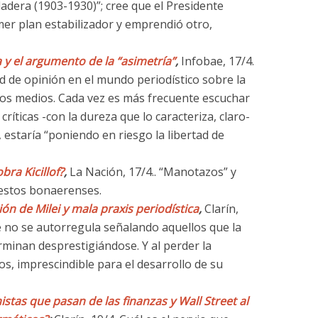
adera (1903-1930)”; cree que el Presidente
mer plan estabilizador y emprendió otro,
a y el argumento de la “asimetría”
,
Infobae, 17/4.
d de opinión en el mundo periodístico sobre la
 los medios. Cada vez es más frecuente escuchar
 críticas -con la dureza que lo caracteriza, claro-
, estaría “poniendo en riesgo la libertad de
bra Kicillof?
,
La Nación, 17/4.. “Manotazos” y
uestos bonaerenses.
ón de Milei y mala praxis periodística
,
Clarín,
ue no se autorregula señalando aquellos que la
rminan desprestigiándose. Y al perder la
os, imprescindible para el desarrollo de su
stas que pasan de las finanzas y Wall Street al