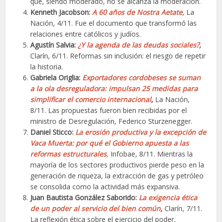
que, siendo moderado, no se alcanza la moderación.
Kenneth Jacobson:
A 60 años de Nostra Aetate
, La
Nación, 4/11. Fue el documento que transformó las
relaciones entre católicos y judíos.
Agustín Salvia:
¿Y la agenda de las deudas sociales?
,
Clarín, 6/11. Reformas sin inclusión: el riesgo de repetir
la historia.
Gabriela Origlia:
Exportadores cordobeses se suman
a la ola desreguladora: impulsan 25 medidas para
simplificar el comercio internacional
,
La Nación,
8/11. Las propuestas fueron bien recibidas por el
ministro de Desregulación, Federico Sturzenegger.
Daniel Sticco:
La erosión productiva y la excepción de
Vaca Muerta: por qué el Gobierno apuesta a las
reformas estructurales
,
Infobae, 8/11. Mientras la
mayoría de los sectores productivos pierde peso en la
generación de riqueza, la extracción de gas y petróleo
se consolida como la actividad más expansiva.
Juan Bautista González Saborido:
La exigencia ética
de un poder al servicio del bien común
,
Clarín, 7/11.
La reflexión ética sobre el ejercicio del poder,