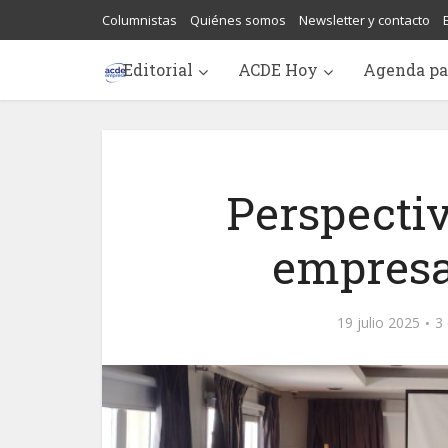
Columnistas
Quiénes somos
Newsletter y contacto
Editorial
ACDE Hoy
Agenda pa
Perspectiv
empresa
19 julio 2025
3