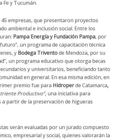
ta Fe y Tucumán.
on 45 empresas, que presentaron proyectos
o ambiental e inclusión social. Entre los
guran:
Pampa Energía y Fundación Pampa
, por
l futuro”, un programa de capacitación técnica
venes, y
Bodega Trivento
de Mendoza, por su
ad”, un programa educativo que otorga becas
 secundarios y universitarios, beneficiando tanto
comunidad en general. En esa misma edición, en
primer premio fue para
Hidroper
de Catamarca
,
triente Productivo”
, una iniciativa para
 a partir de la preservación de higueras
estas serán evaluadas por un jurado compuesto
ico, empresarial y social, quienes valorarán la