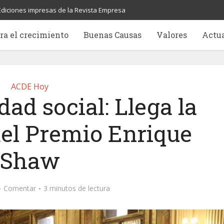
Ediciones impresas de la Revista Empresa
ra el crecimiento
Buenas Causas
Valores
Actu
ACDE Hoy
ad social: Llega la
del Premio Enrique
Shaw
Comentar
3 minutos de lectura