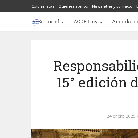
Columnistas
Quiénes somos
Newsletter y contacto
Editorial
ACDE Hoy
Agenda pa
Responsabilid
15° edición 
24 enero 2025