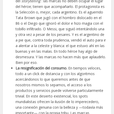
del
storytelling
: las marcas no deben ocupar el lugar
del héroe; tienen que acompañarlo. El protagonista es
la Selección o, mejor, cada argentino. Es el aguerrido
Tata Brown que jugó con el hombro dislocado en el
86 o el Diego que ignoró el dolor e hizo magia con el
tobillo infiltrado. O Messi, que siguió intentándolo una
y otra vez a pesar de los pesares. Y es el argentino de
a pie que, contra toda prudencia, vendió el auto para ir
a alentar a la celeste y blanca: el que estuvo ahí en las
buenas y en las malas. En todo héroe hay algo de
desmesura. Y las marcas no hacen más que aplaudirlo.
Bien por eso.
La resignificación del consumo.
En tiempos veloces,
todo a un click de distancia y con los algoritmos
acercándonos lo que queremos antes de que
nosotros mismos lo sepamos, el acceso a los
productos y servicios puede volverse particularmente
trivial. En este desierto existencial, los spots
mundialistas ofrecen la ilusión de lo imperecedero,
una conexión genuina con la belleza y —todavía más
importante— con la propia tribu. Las marcas