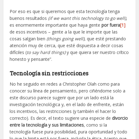
Por eso es que si queremos que esta tecnología tenga
buenos resultados
(if we want this technology to go well)
,
es enormemente importante que haya gente
por fuera
[1]
de esos incentivos – gente a la que le importe que las
cosas salgan bien
(things going well)
, que esté prestando
atención muy de cerca, que esté dispuesta a decir cosas
difíciles (
to say hard things)
y que quiera ser nuestro crítico
honesto y pensante”.
Tecnología sin restricciones
No he seguido en redes a Christopher Olah como para
conocer su línea de pensamiento, pero ciñéndome solo a
este discurso parece sugerir que por un lado está la
investigación tecnológica y, en el lado de enfrente, están
los incentivos, las restricciones (y también el hacer lo
correcto). Es decir, el texto sugiere una especie de
divorcio
entre la tecnología y sus limitaciones
, como si la
tecnología fuese pura posibilidad, pura oportunidad y todo
lo que la limita está por fuera, incluida la ética. Acepto que