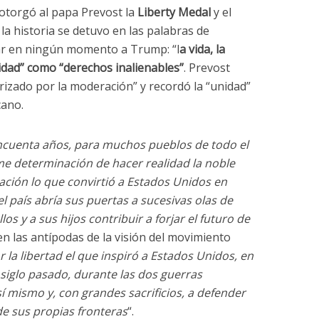
otorgó al papa Prevost la
Liberty Medal
y el
a historia se detuvo en las palabras de
ar en ningún momento a Trump: “l
a vida, la
icidad” como “derechos inalienables”
. Prevost
rizado por la moderación” y recordó la “unidad”
cano.
incuenta años, para muchos pueblos de todo el
me determinación de hacer realidad la noble
nación lo que convirtió a Estados Unidos en
l país abría sus puertas a sucesivas olas de
os y a sus hijos contribuir a forjar el futuro de
en las antípodas de la visión del movimiento
la libertad el que inspiró a Estados Unidos, en
iglo pasado, durante las dos guerras
í mismo y, con grandes sacrificios, a defender
 de sus propias fronteras
“.