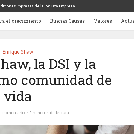
Ediciones impresas de la Revista Empresa
ra el crecimiento
Buenas Causas
Valores
Actu
Enrique Shaw
haw, la DSI y la
mo comunidad de
vida
1 comentario
5 minutos de lectura