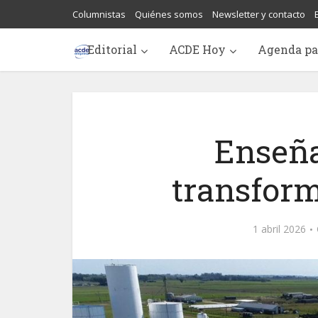
Columnistas
Quiénes somos
Newsletter y contacto
Editorial
ACDE Hoy
Agenda pa
Enseña
transform
1 abril 2026