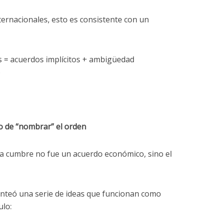
ternacionales, esto es consistente con un
s = acuerdos implícitos + ambigüedad
o
ito de “nombrar” el orden
la cumbre no fue un acuerdo económico, sino el
lanteó una serie de ideas que funcionan como
ulo: