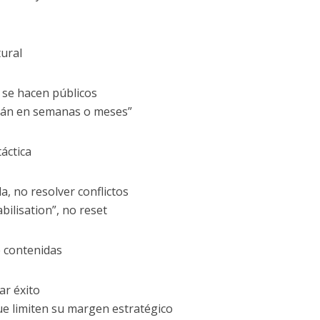
tural
 se hacen públicos
erán en semanas o meses”
táctica
da, no resolver conflictos
bilisation”, no reset
e contenidas
r éxito
e limiten su margen estratégico