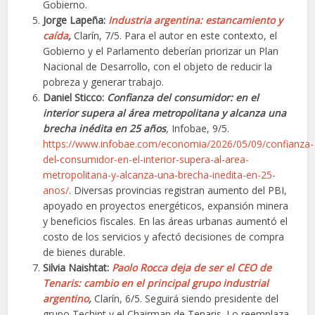
Gobierno.
Jorge Lapeña:
Industria argentina: estancamiento y
caída
,
Clarín, 7/5. Para el autor en este contexto, el
Gobierno y el Parlamento deberían priorizar un Plan
Nacional de Desarrollo, con el objeto de reducir la
pobreza y generar trabajo.
Daniel Sticco:
Confianza del consumidor: en el
interior supera al área metropolitana y alcanza una
brecha inédita en 25 años
,
Infobae, 9/5.
https://www.infobae.com/economia/2026/05/09/confianza-
del-consumidor-en-el-interior-supera-al-area-
metropolitana-y-alcanza-una-brecha-inedita-en-25-
anos/
. Diversas provincias registran aumento del PBI,
apoyado en proyectos energéticos, expansión minera
y beneficios fiscales. En las áreas urbanas aumentó el
costo de los servicios y afectó decisiones de compra
de bienes durable.
Silvia Naishtat:
Paolo Rocca deja de ser el CEO de
Tenaris: cambio en el principal grupo industrial
argentino
,
Clarín, 6/5. Seguirá siendo presidente del
grupo Techint y el Chairman de Tenaris. Lo reemplaza