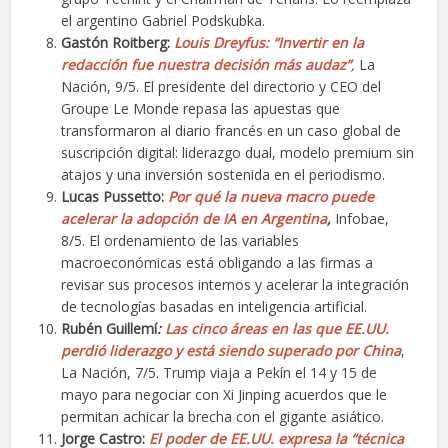
el argentino Gabriel Podskubka.
Gastón Roitberg:
Louis Dreyfus: “Invertir en la
redacción fue nuestra decisión más audaz”
,
La
Nación, 9/5. El presidente del directorio y CEO del
Groupe Le Monde repasa las apuestas que
transformaron al diario francés en un caso global de
suscripción digital: liderazgo dual, modelo premium sin
atajos y una inversión sostenida en el periodismo.
Lucas Pussetto:
Por qué la nueva macro puede
acelerar la adopción de IA en Argentina
,
Infobae,
8/5. El ordenamiento de las variables
macroeconómicas está obligando a las firmas a
revisar sus procesos internos y acelerar la integración
de tecnologías basadas en inteligencia artificial.
Rubén Guillemí
:
Las cinco áreas en las que EE.UU.
perdió liderazgo y está siendo superado por China
,
La Nación, 7/5. Trump viaja a Pekín el 14 y 15 de
mayo para negociar con Xi Jinping acuerdos que le
permitan achicar la brecha con el gigante asiático.
Jorge Castro:
El poder de EE.UU. expresa la “técnica