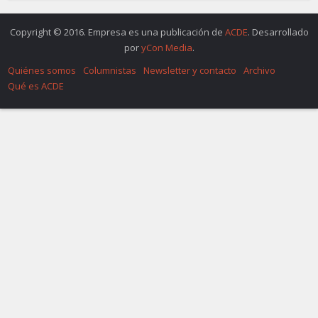
Copyright © 2016. Empresa es una publicación de
ACDE
. Desarrollado
por
yCon Media
.
Quiénes somos
Columnistas
Newsletter y contacto
Archivo
Qué es ACDE