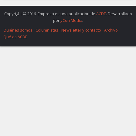
Copyright © 2016. Empresa es una publicación de
ACDE
. Desarrollado
por
yCon Media
.
Quiénes somos
Columnistas
Newsletter y contacto
Archivo
Qué es ACDE