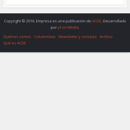
Copyright © 2016. Empresa es una publicación de
ACDE
. Desarrollado
por
yCon Media
.
Quiénes somos
Columnistas
Newsletter y contacto
Archivo
Qué es ACDE