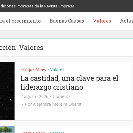
Ediciones impresas de la Revista Empresa
ra el crecimiento
Buenas Causas
Valores
Actu
cción: Valores
Enrique Shaw
Valores
•
La castidad, una clave para el
liderazgo cristiano
2 agosto 2026
Comentar
Por
Alejandra Moreira Oberst