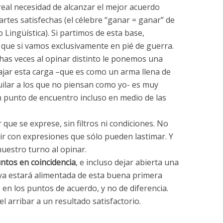
real necesidad de alcanzar el mejor acuerdo
partes satisfechas (el célebre “ganar = ganar” de
Lingüística). Si partimos de esta base,
o que si vamos exclusivamente en pié de guerra.
as veces al opinar distinto le ponemos una
ajar esta carga –que es como un arma llena de
ilar a los que no piensan como yo- es muy
 punto de encuentro incluso en medio de las
r que se exprese, sin filtros ni condiciones. No
rir con expresiones que sólo pueden lastimar. Y
uestro turno al opinar.
untos en coincidencia
, e incluso dejar abierta una
ya estará alimentada de esta buena primera
 en los puntos de acuerdo, y no de diferencia.
el arribar a un resultado satisfactorio.