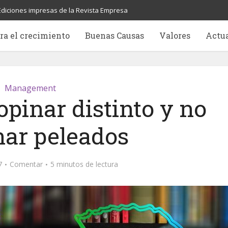
Ediciones impresas de la Revista Empresa
ra el crecimiento
Buenas Causas
Valores
Actu
Management
opinar distinto y no
nar peleados
7
Comentar
5 minutos de lectura