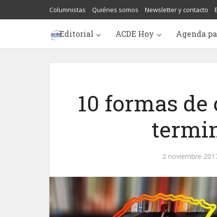
Columnistas
Quiénes somos
Newsletter y contacto
Editorial
ACDE Hoy
Agenda pa
10 formas de 
termi
2 noviembre 201