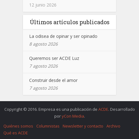
12 junio 2026
Últimos artículos publicados
La odisea de opinar y ser opinado
8 agosto 2026
Queremos ser ACDE Luz
7 agosto 2026
Construir desde el amor
7 agosto 2026
Copyright © 2016. Empresa es una publicación de
ACDE
. Desarrollado
por
yCon Media
.
Quiénes somos
Columnistas
Newsletter y contacto
Archivo
Qué es ACDE