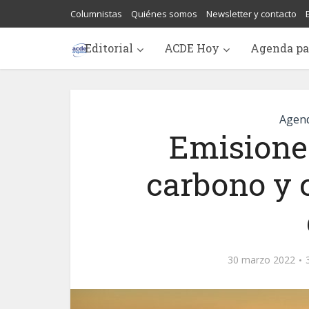
Columnistas
Quiénes somos
Newsletter y contacto
Editorial
ACDE Hoy
Agenda pa
Agend
Emisiones
carbono y 
30 marzo 2022