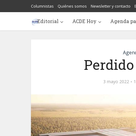
Columnistas
Quiénes somos
Newsletter y contacto
Editorial
ACDE Hoy
Agenda pa
Agend
Perdido
3 mayo 2022
1