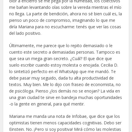
olor a encierro se me pega por la humedad, los colectivos
me bañan levantando olas sobre la vereda mientras el mío
no llega. La parte de bendición, ahora no sé bien cuál es, la
pienso un poco de compromiso, imaginando lo que me
diría Mariana para no escucharme: tenés que ver las cosas
del lado positivo.
Últimamente, me parece que lo repito demasiado o le
cuento este secreto a demasiadas personas. Tampoco es
que sea un mega-gran-secreto. ¿Cuál? El que dice que
suelo escribir cuando estoy molesta o enojada. Cecilia D.
lo sintetizó perfecto en el WhatsApp que me mandó. Te
debe pasar muy seguido, dada tu alta productividad de
textos. Muy bien. Me lo dijo con fraseo de economista, no
de psicóloga. Pienso ¿los demás no se enojan? La vida en
una gran ciudad te sirve en bandeja muchas oportunidades
-o la gente en general, para qué mentir.
Mariana me manda una nota de Infobae, que dice que los
optimistas tienen menos capacidades cognitivas. Debo ser
Einstein. No. ¡Pero si soy positiva! Mirá cómo las molestias