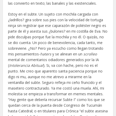
las convierto en texto; las banales y las existenciales.
Estoy en el subte. Un sujeto con mochila cargada con
¿ladrillos? gira sobre sus pies con la velocidad de tortuga
ninja sin registrar que ese caparazón de poliéster negro es
parte de él y asesta sus ¿bulones? en mi costilla de Eva. No
pide disculpas porque fue la mochila y no él. O quizás, no
se dio cuenta. Un poco de benevolencia, cada tanto, me
sobreviene. ¿No? Pero ya escucho como llegan trotando
mis pensamientos-
haters
y se alinean en un
scrolleo
mental de comentarios odiadores generados por la IA
(
Intolerancia Abitual
). Si, va con hache, pero no es el
punto. Me creo que aparento santa paciencia porque no
digo ni mu, aunque no me atrevo a mirarme en la
ventanilla del subte. Seguro refleja mi ceño fruncido y el
masetero contracturado. Ya me costó una muela. Ahí, mi
molestia se empieza a transformar en memes mentales.
“Hay gente que debería recursar Subte I” como los que se
quedan cerca de la puerta desde Congreso de Tucumán
hasta Catedral; o en titulares para Crónica “el subte asesina