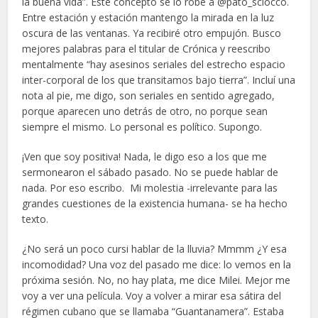
la buena vida”. Este concepto se lo robé a @pato_sclocco.
Entre estación y estación mantengo la mirada en la luz
oscura de las ventanas. Ya recibiré otro empujón. Busco
mejores palabras para el titular de Crónica y reescribo
mentalmente “hay asesinos seriales del estrecho espacio
inter-corporal de los que transitamos bajo tierra”. Incluí una
nota al pie, me digo, son seriales en sentido agregado,
porque aparecen uno detrás de otro, no porque sean
siempre el mismo. Lo personal es político. Supongo.
¡Ven que soy positiva! Nada, le digo eso a los que me
sermonearon el sábado pasado. No se puede hablar de
nada. Por eso escribo. Mi molestia -irrelevante para las
grandes cuestiones de la existencia humana- se ha hecho
texto.
¿No será un poco cursi hablar de la lluvia? Mmmm ¿Y esa
incomodidad? Una voz del pasado me dice: lo vemos en la
próxima sesión. No, no hay plata, me dice Milei. Mejor me
voy a ver una película. Voy a volver a mirar esa sátira del
régimen cubano que se llamaba “Guantanamera”. Estaba