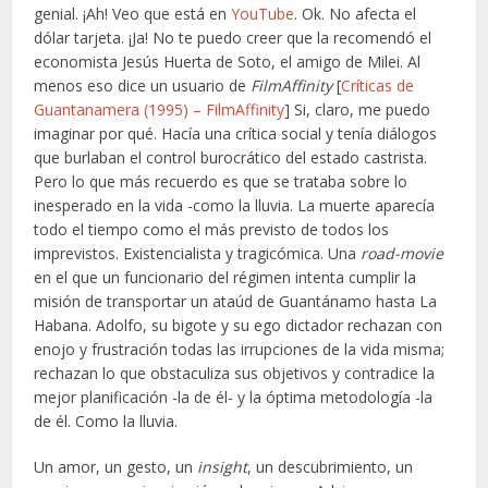
genial. ¡Ah! Veo que está en
YouTube
. Ok. No afecta el
dólar tarjeta.
¡Ja! No te puedo creer que la recomendó el
economista Jesús Huerta de Soto, el amigo de Milei. Al
menos eso dice un usuario de
FilmAffinity
[
Críticas de
Guantanamera (1995) – FilmAffinity
]
Si, claro, me puedo
imaginar por qué. Hacía una crítica social y tenía diálogos
que burlaban el control burocrático del estado castrista.
Pero lo que más recuerdo es que se trataba sobre lo
inesperado en la vida -como la lluvia. La muerte aparecía
todo el tiempo como el más previsto de todos los
imprevistos. Existencialista y tragicómica. Una
road-movie
en el que un funcionario del régimen intenta cumplir la
misión de transportar un ataúd de Guantánamo hasta La
Habana. Adolfo, su bigote y su ego dictador rechazan con
enojo y frustración todas las irrupciones de la vida misma;
rechazan lo que obstaculiza sus objetivos y contradice la
mejor planificación -la de él- y la óptima metodología -la
de él. Como la lluvia.
Un amor, un gesto, un
insight
, un descubrimiento, un