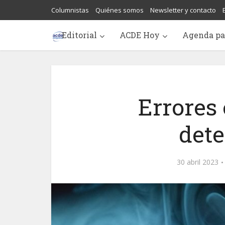
Columnistas
Quiénes somos
Newsletter y contacto
Editorial
ACDE Hoy
Agenda pa
Errores 
det
30 abril 2023