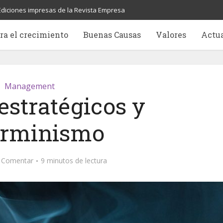
Ediciones impresas de la Revista Empresa
ra el crecimiento
Buenas Causas
Valores
Actu
Management
estratégicos y
erminismo
Comentar
9 minutos de lectura