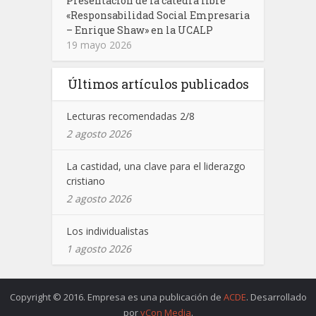
Presentación de la cátedra libre
«Responsabilidad Social Empresaria
– Enrique Shaw» en la UCALP
19 mayo 2026
Últimos artículos publicados
Lecturas recomendadas 2/8
2 agosto 2026
La castidad, una clave para el liderazgo
cristiano
2 agosto 2026
Los individualistas
1 agosto 2026
Copyright © 2016. Empresa es una publicación de
ACDE
. Desarrollado
por
yCon Media
.