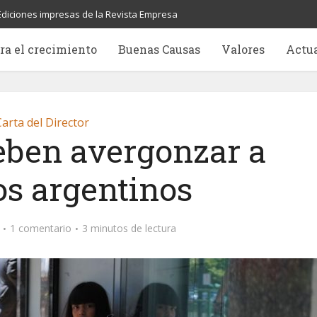
Ediciones impresas de la Revista Empresa
ra el crecimiento
Buenas Causas
Valores
Actu
arta del Director
eben avergonzar a
os argentinos
1 comentario
3 minutos de lectura