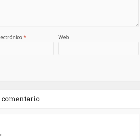
lectrónico
*
Web
1 comentario
pm