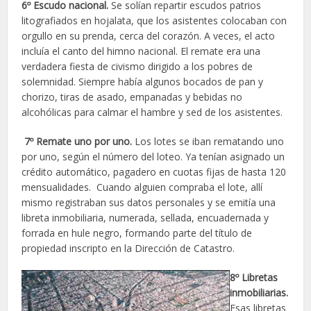
6º Escudo nacional.
Se solían repartir escudos patrios
litografiados en hojalata, que los asistentes colocaban con
orgullo en su prenda, cerca del corazón. A veces, el acto
incluía el canto del himno nacional. El remate era una
verdadera fiesta de civismo dirigido a los pobres de
solemnidad. Siempre había algunos bocados de pan y
chorizo, tiras de asado, empanadas y bebidas no
alcohólicas para calmar el hambre y sed de los asistentes.
7º Remate uno por uno.
Los lotes se iban rematando uno
por uno, según el número del loteo. Ya tenían asignado un
crédito automático, pagadero en cuotas fijas de hasta 120
mensualidades. Cuando alguien compraba el lote, allí
mismo registraban sus datos personales y se emitía una
libreta inmobiliaria, numerada, sellada, encuadernada y
forrada en hule negro, formando parte del título de
propiedad inscripto en la Dirección de Catastro.
8º Libretas
inmobiliarias.
Esas libretas