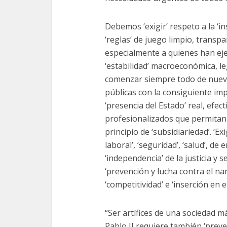
Debemos ‘exigir’ respeto a la ‘inst
‘reglas’ de juego limpio, transp
especialmente a quienes han eje
‘estabilidad’ macroeconómica, leg
comenzar siempre todo de nuevo,
públicas con la consiguiente impr
‘presencia del Estado’ real, efec
profesionalizados que permitan ar
principio de ‘subsidiariedad’. ‘Ex
laboral’, ‘seguridad’, ‘salud’, de
‘independencia’ de la justicia y s
‘prevención y lucha contra el nar
‘competitividad’ e ‘inserción en 
“Ser artífices de una sociedad má
Pablo II requiere también ‘preven