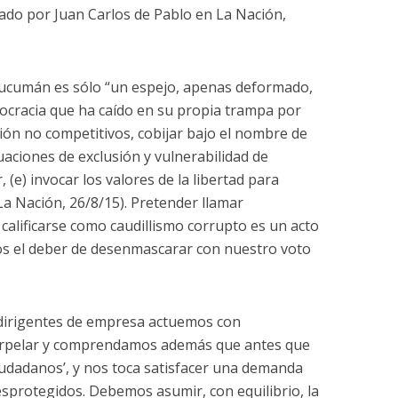
tado por Juan Carlos de Pablo en La Nación,
ucumán es sólo “un espejo, apenas deformado,
cracia que ha caído en su propia trampa por
n no competitivos, cobijar bajo el nombre de
uaciones de exclusión y vulnerabilidad de
 (e) invocar los valores de la libertad para
 La Nación, 26/8/15). Pretender llamar
calificarse como caudillismo corrupto es un acto
os el deber de desenmascarar con nuestro voto
 dirigentes de empresa actuemos con
terpelar y comprendamos además que antes que
udadanos’, y nos toca satisfacer una demanda
esprotegidos. Debemos asumir, con equilibrio, la