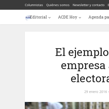
Columnistas
Quiénes somos
Newsletter y contacto
Editorial
ACDE Hoy
Agenda pa
El ejemplo
empresa 
elector
29 enero 2016