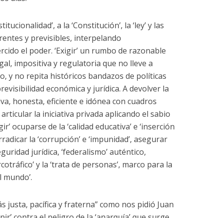
itucionalidad’, a la ‘Constitución’, la ‘ley’ y las
arentes y previsibles, interpelando
rcido el poder. ‘Exigir’ un rumbo de razonable
al, impositiva y regulatoria que no lleve a
 y no repita históricos bandazos de políticas
evisibilidad económica y jurídica. A devolver la
tiva, honesta, eficiente e idónea con cuadros
ticular la iniciativa privada aplicando el sabio
igir’ ocuparse de la ‘calidad educativa’ e ‘inserción
 erradicar la ‘corrupción’ e ‘impunidad’, asegurar
eguridad jurídica, ‘federalismo’ auténtico,
cotráfico’ y la ‘trata de personas’, marco para la
el mundo’.
s justa, pacífica y fraterna” como nos pidió Juan
ir’ contra el peligro de la ‘anarquía’ que surge