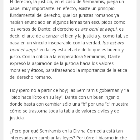
El derecho, la justicia, en el caso de Semiramis, juega un
papel muy importante. En efecto, existe un principio
fundamental del derecho, que los juristas romanos ya
habían enunciado en algunos lemas tan esculpidos como
los versos de Dante: el derecho es
ars boni et aequi
, es
decir, el arte de alcanzar el bien y la justicia y, como tal, se
basa en un vínculo inseparable con la verdad.
Ius est ars
boni et aequi
: en la ley está el arte de lo que es bueno y
justo. Con la crítica a la emperadora Semíramis, Dante
expresó la aspiración de la justicia hacia los valores
morales y éticos, parafraseando la importancia de la ética
del derecho romano.
Hoy (pero no a partir de hoy) las Semiramis gobiernan y “la
libido hace lícito en su ley”. Dante con un buen ingenio,
donde basta con cambiar sólo una “b” por una “c” muestra
cómo se trastorna toda la tabla de valores civiles y de
justicia.
¿Pero por qué Semiramis en la Divina Comedia está tan
interesada en cambiar las leyes? Per tòrre il biasmo in che